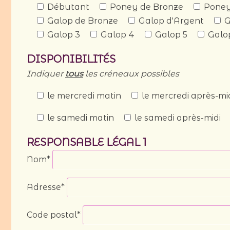
Débutant
Poney de Bronze
Poney
Galop de Bronze
Galop d'Argent
G
Galop 3
Galop 4
Galop 5
Galo
DISPONIBILITÉS
Indiquer
tous
les créneaux possibles
le mercredi matin
le mercredi après-mi
le samedi matin
le samedi après-midi
RESPONSABLE LÉGAL 1
Nom*
Adresse*
Code postal*