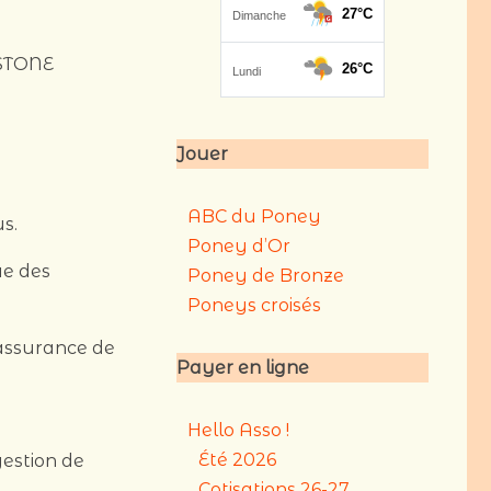
KSTONE
Jouer
ABC du Poney
s.
Poney d’Or
ue des
Poney de Bronze
Poneys croisés
’assurance de
Payer en ligne
Hello Asso !
Été 2026
gestion de
Cotisations 26-27