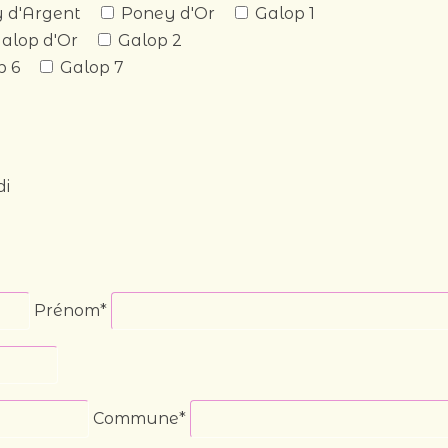
 d'Argent
Poney d'Or
Galop 1
alop d'Or
Galop 2
p 6
Galop 7
di
Prénom*
Commune*