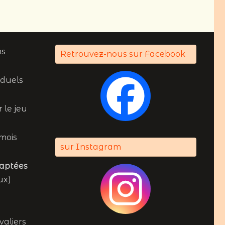
ns
Retrouvez-nous sur Facebook
viduels
 le jeu
mois
sur Instagram
daptées
ux)
valiers