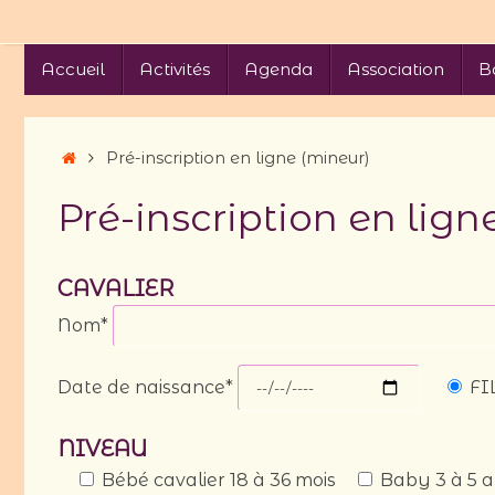
Passer
au
Passer
Accueil
Activités
Agenda
Association
B
contenu
au
contenu
Accueil
Pré-inscription en ligne (mineur)
Pré-inscription en lign
CAVALIER
Nom*
Date de naissance*
FI
NIVEAU
Bébé cavalier 18 à 36 mois
Baby 3 à 5 