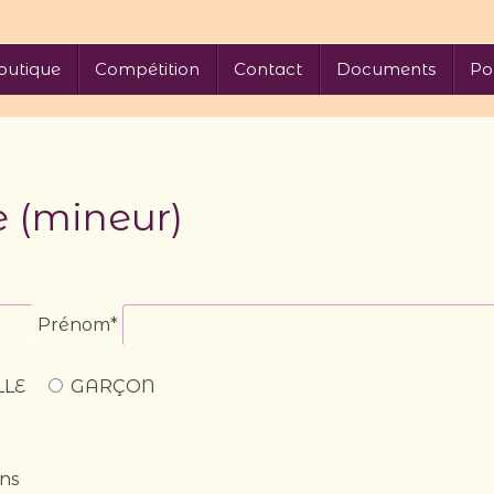
outique
Compétition
Contact
Documents
Po
e (mineur)
Prénom*
LLE
GARÇON
ans