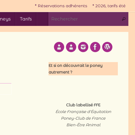
* Réservations adhérents
* 2026, tarifs été
Re
neys
Tarifs
Recherc
Et si on découvrait le poney
autrement ?
Club labellisé FFE
École Française d'Équitation
Poney-Club de France
Bien-Être Animal