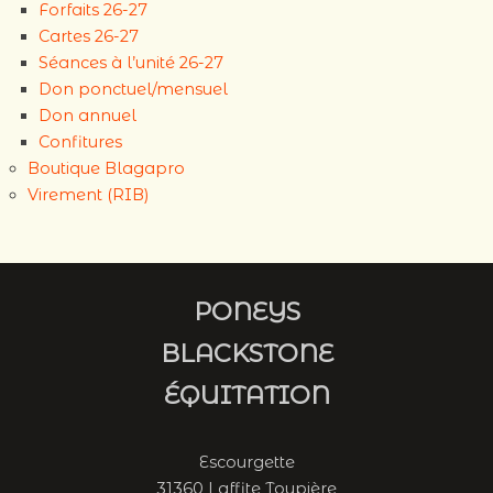
Forfaits 26-27
Cartes 26-27
Séances à l’unité 26-27
Don ponctuel/mensuel
Don annuel
Confitures
Boutique Blagapro
Virement (RIB)
PONEYS
BLACKSTONE
ÉQUITATION
Escourgette
31360 Laffite Toupière