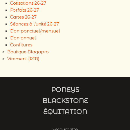
Cotisations 26-27
Forfaits 26-27
Cartes 26-27
Séances à l’unité 26-27
Don ponctuel/mensuel
Don annuel
Confitures
Boutique Blagapro
Virement (RIB)
PONEYS
BLACKSTONE
ÉQUITATION
Escourgette