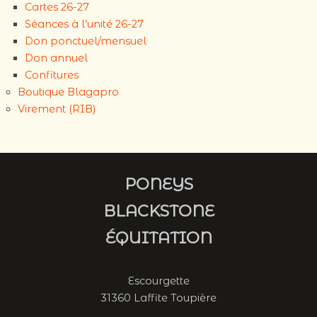
Cartes 26-27
Séances à l’unité 26-27
Don ponctuel/mensuel
Don annuel
Confitures
Boutique Blagapro
Virement (RIB)
PONEYS
BLACKSTONE
ÉQUITATION
Escourgette
31360 Laffite Toupière