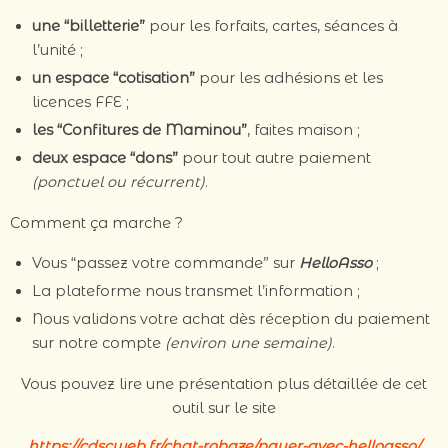
une “billetterie”
pour les forfaits, cartes, séances à
l’unité ;
un espace “cotisation”
pour les adhésions et les
licences FFE ;
les “Confitures de Maminou”
, faites maison ;
deux espace “dons”
pour tout autre paiement
(ponctuel ou récurrent)
.
Comment ça marche ?
Vous “passez votre commande” sur
HelloAsso
;
La plateforme nous transmet l’information ;
Nous validons votre achat dès réception du paiement
sur notre compte
(environ une semaine)
.
Vous pouvez lire une présentation plus détaillée de cet
outil sur le site
https://cdscweb.fr/chat-robaze/payer-avec-helloasso/