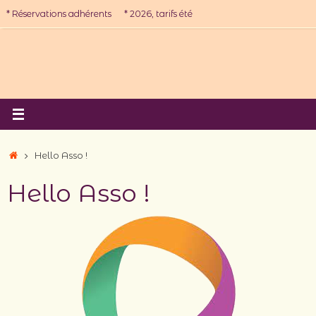
Passer
* Réservations adhérents
* 2026, tarifs été
au
contenu
Accueil
Hello Asso !
Hello Asso !