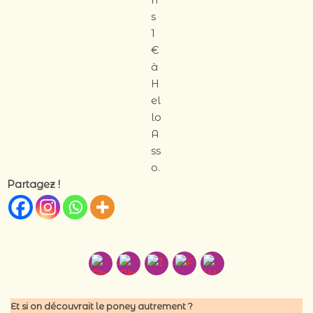
s
1
€
à
H
el
lo
A
ss
o.
Partagez !
Et si on découvrait le poney autrement ?