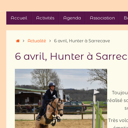
Passer
au
Passer
Accueil
Activités
Agenda
Association
B
contenu
au
contenu
Accueil
Actualité
6 avril, Hunter à Sarrecave
6 avril, Hunter à Sarre
Toujou
réalisé 
s
Très vol