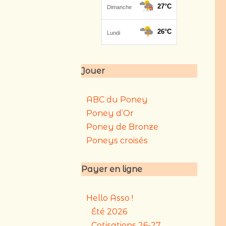
Jouer
ABC du Poney
Poney d’Or
Poney de Bronze
Poneys croisés
Payer en ligne
Hello Asso !
Été 2026
Cotisations 26-27