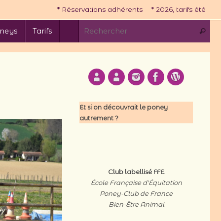
* Réservations adhérents
* 2026, tarifs été
Re
neys
Tarifs
Recherc
Et si on découvrait le poney
autrement ?
Club labellisé FFE
École Française d'Équitation
Poney-Club de France
Bien-Être Animal