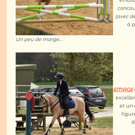
émoti
concou
(avec de
à 
Un peu de marge…
EMAGE
excelle
et un
figu
d