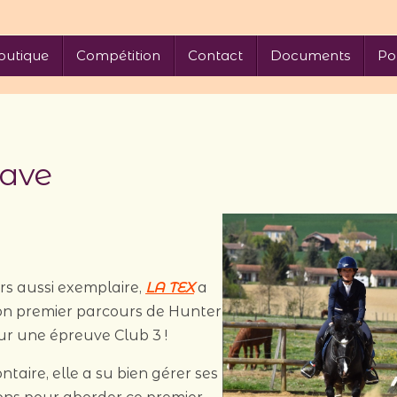
outique
Compétition
Contact
Documents
Po
cave
rs aussi exemplaire,
LA TEX
a
son premier parcours de Hunter
ur une épreuve Club 3 !
ontaire, elle a su bien gérer ses