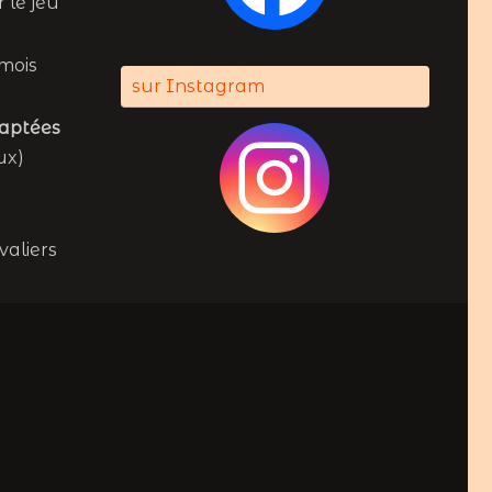
 le jeu
mois
sur Instagram
daptées
ux)
valiers