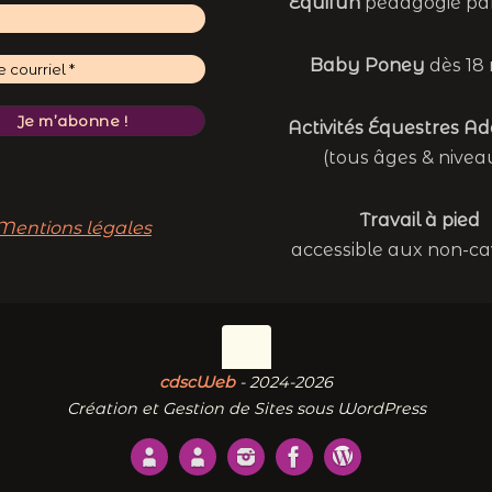
Équifun
pédagogie par
Baby Poney
dès 18 
Activités Équestres A
(tous âges & nivea
Travail à pied
Mentions légales
accessible aux non-ca
cdscWeb
- 2024-2026
Création et Gestion de Sites sous WordPress