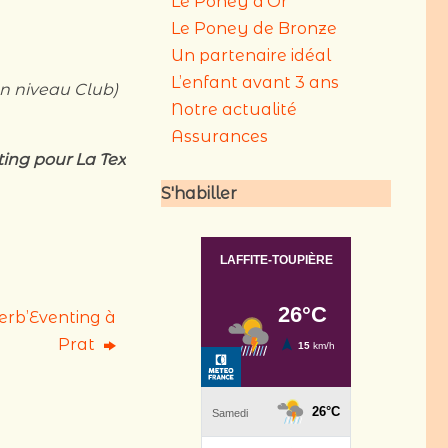
Le Poney d’Or
Le Poney de Bronze
Un partenaire idéal
L’enfant avant 3 ans
en niveau Club)
Notre actualité
Assurances
ing pour La Tex
S'habiller
Derb’Eventing à
Prat