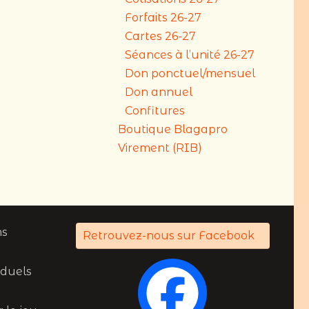
Forfaits 26-27
Cartes 26-27
Séances à l’unité 26-27
Don ponctuel/mensuel
Don annuel
Confitures
Boutique Blagapro
Virement (RIB)
ns
Retrouvez-nous sur Facebook
viduels