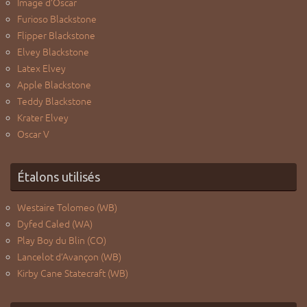
Image d’Oscar
Furioso Blackstone
Flipper Blackstone
Elvey Blackstone
Latex Elvey
Apple Blackstone
Teddy Blackstone
Krater Elvey
Oscar V
Étalons utilisés
Westaire Tolomeo (WB)
Dyfed Caled (WA)
Play Boy du Blin (CO)
Lancelot d’Avançon (WB)
Kirby Cane Statecraft (WB)