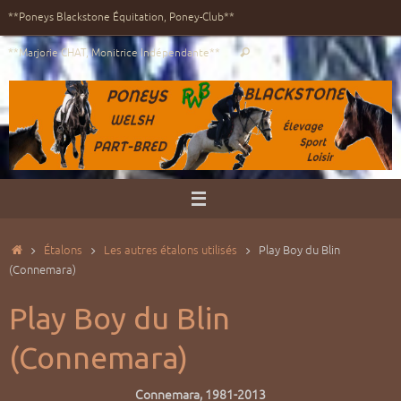
Passer
**Poneys Blackstone Équitation, Poney-Club**
au
Recherche
contenu
**Marjorie CHAT, Monitrice Indépendante**
Rechercher
pour
:
Accueil
Étalons
Les autres étalons utilisés
Play Boy du Blin
(Connemara)
Play Boy du Blin
(Connemara)
Connemara, 1981-2013