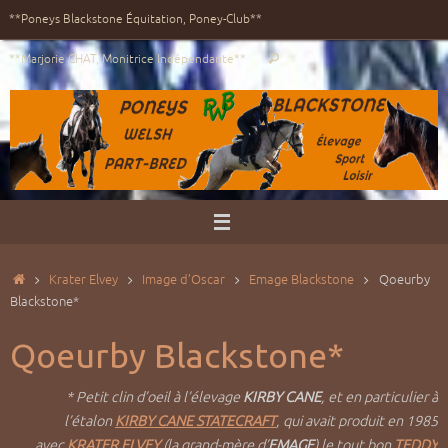
Passer
**Poneys Blackstone Équitation, Poney-Club**
au
Recherche
contenu
**Marjorie CHAT, Monitrice Indépendante**
Rechercher
pour
:
Accueil
Krater Elvey
Image d’Oscar
Emage Blackstone
Qoeurby
Blackstone*
Qoeurby Blackstone*
* Petit clin d’oeil à l’élevage
KIRBY CANE
, et en particulier à
l’étalon
KIRBY CANE STATECRAFT
, qui avait produit en 1985
avec
KRATER ELVEY
(la grand-mère d’
EMAGE
) le tout bon
TEDDY