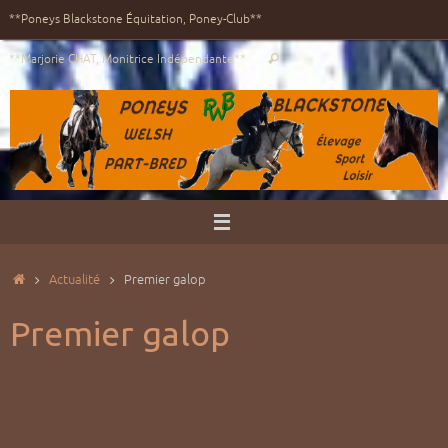
Passer
**Poneys Blackstone Équitation, Poney-Club**
au
Recherche
contenu
**Marjorie CHAT, Monitrice Indépendante**
Rechercher
pour
:
Accueil
Actualité
Premier galop
Premier galop