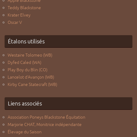
Apple Blackstone
Teddy Blackstone
Krater Elvey
Oscar V
Étalons utilisés
Westaire Tolomeo (WB)
Dyfed Caled (WA)
Play Boy du Blin (CO)
Lancelot d’Avançon (WB)
Kirby Cane Statecraft (WB)
Liens associés
Association Poneys Blackstone Équitation
Marjorie CHAT, Monitrice indépendante
Élevage du Saison