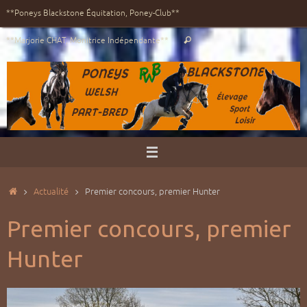
Passer
**Poneys Blackstone Équitation, Poney-Club**
au
Recherche
contenu
**Marjorie CHAT, Monitrice Indépendante**
Rechercher
pour
:
Accueil
Actualité
Premier concours, premier Hunter
Premier concours, premier
Hunter