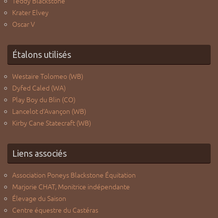
Teddy Blackstone
Krater Elvey
Oscar V
Étalons utilisés
Westaire Tolomeo (WB)
Dyfed Caled (WA)
Play Boy du Blin (CO)
Lancelot d’Avançon (WB)
Kirby Cane Statecraft (WB)
Liens associés
Association Poneys Blackstone Équitation
Marjorie CHAT, Monitrice indépendante
Élevage du Saison
Centre équestre du Castéras