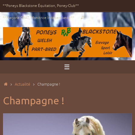
Passer
**Poneys Blackstone Équitation, Poney-Club**
au
Recherche
contenu
**Marjorie CHAT, Monitrice Indépendante**
Rechercher
pour
:
Accueil
Actualité
Champagne !
Champagne !