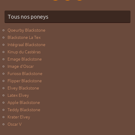
Tous nos poneys
Qoeurby Blackstone
Blackstone La Tex
Intégraal Blackstone
Kinup du Castéras
Emage Blackstone
Image d’Oscar
Furioso Blackstone
Flipper Blackstone
Elvey Blackstone
Latex Elvey
Apple Blackstone
Teddy Blackstone
Krater Elvey
Oscar V