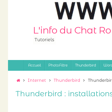
Passer
au
contenu
L'info du Chat R
Tutoriels
Passer
Accueil
PhotoFiltre
Thunderbird
Word
au
contenu
Accueil
Internet
Thunderbird
Thunderbird
Thunderbird : installation