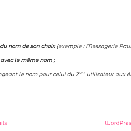
du nom de son choix
(exemple : Messagerie Paul)
i
avec le même nom ;
angeant
le nom pour celui du 2
ème
utilisateur aux é
ils
WordPress