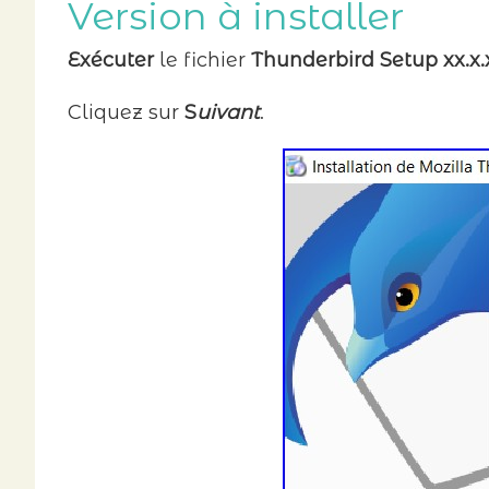
Version à installer
Exécuter
le fichier
Thunderbird Setup xx.x.
Cliquez sur
S
uivant
.