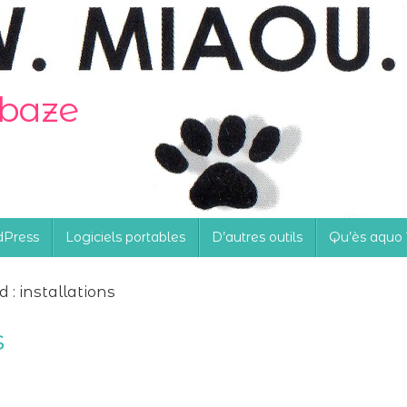
obaze
Press
Logiciels portables
D’autres outils
Qu’ès aquo 
 : installations
s