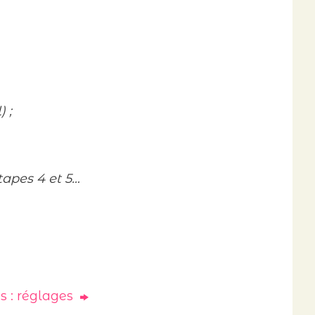
 ;
tapes 4 et 5…
 : réglages