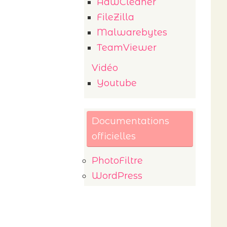
AdwCleaner
FileZilla
Malwarebytes
TeamViewer
Vidéo
Youtube
Documentations
officielles
PhotoFiltre
WordPress