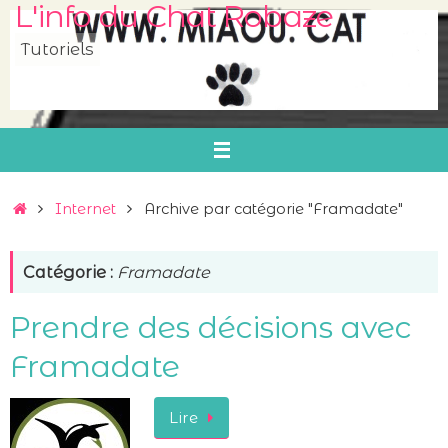
L'info du Chat Robaze
Passer
au
Tutoriels
contenu
Accueil
Internet
Archive par catégorie "Framadate"
Catégorie :
Framadate
Prendre des décisions avec
Framadate
Lire