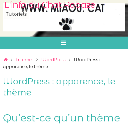
L'info du Chat Robaze
Passer
au
Tutoriels
contenu
Accueil
Internet
WordPress
WordPress :
apparence, le thème
WordPress : apparence, le
thème
Qu’est-ce qu’un thème