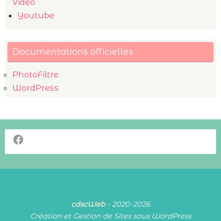
Vidéo
Youtube
Documentations officielles
PhotoFiltre
WordPress
Facebook
cdscWeb
- 2020-2026
Création et Gestion de Sites sous WordPress