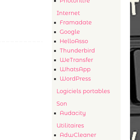
Photofiltre
Internet
Framadate
Google
HelloAsso
Thunderbird
WeTransfer
WhatsApp
WordPress
Logiciels portables
Son
Audacity
Utilitaires
AdwCleaner