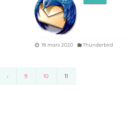
18 mars 2020
Thunderbird
‹
9
10
11