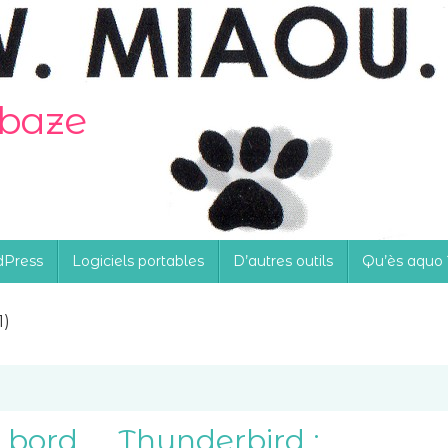
obaze
Press
Logiciels portables
D’autres outils
Qu’ès aquo 
1)
e bord
Thunderbird :