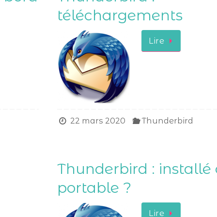
téléchargements
Lire
22 mars 2020
Thunderbird
Thunderbird : installé
portable ?
Lire