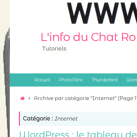
Passer
au
contenu
L'info du Chat R
Tutoriels
Passer
Accueil
PhotoFiltre
Thunderbird
Word
au
contenu
Accueil
Archive par catégorie "Internet"
(Page 1
Catégorie :
Internet
WordPress : le tableau d