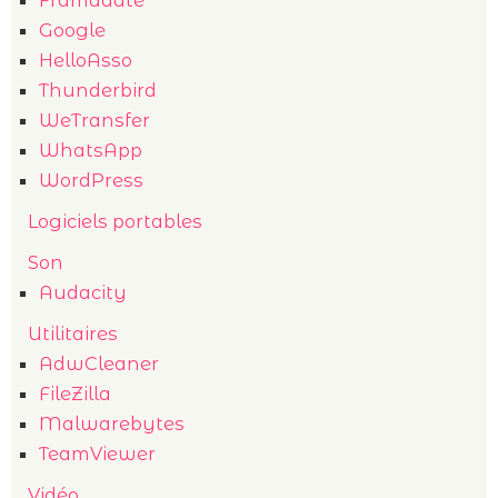
Framadate
Google
HelloAsso
Thunderbird
WeTransfer
WhatsApp
WordPress
Logiciels portables
Son
Audacity
Utilitaires
AdwCleaner
FileZilla
Malwarebytes
TeamViewer
Vidéo