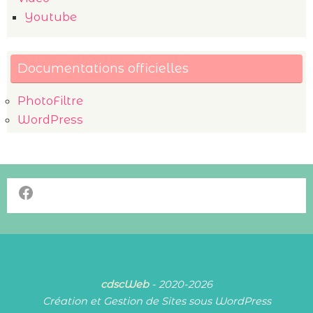
Youtube
Documentations officielles
PhotoFiltre
WordPress
Facebook
cdscWeb
- 2020-2026
Création et Gestion de Sites sous WordPress