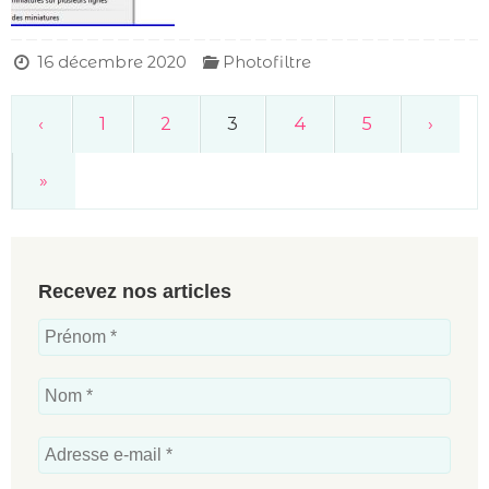
16 décembre 2020
Photofiltre
‹
1
2
3
4
5
›
»
Recevez nos articles