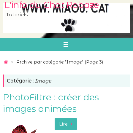
L'info du Chat Robaze
Passer
au
Tutoriels
contenu
Accueil
Archive par catégorie "Image"
(Page 3)
Catégorie :
Image
PhotoFiltre : créer des
images animées
Lire